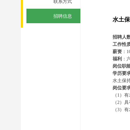
联系方式
招聘信息
水土保
招聘人
工作性
薪资
：1
福利
：
岗位职
学历要
水土保
岗位要
（1）
（2）
（3）